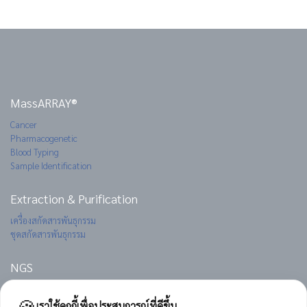
MassARRAY®
Cancer
Pharmacogenetic
Blood Typing
Sample Identification
Extraction & Purification
เครื่องสกัดสารพันธุกรรม
ชุดสกัดสารพันธุกรรม
NGS
SURFSeq 5000
🍪
Genolab M
เราใช้คุกกี้เพื่อประสบการณ์ที่ดีขึ้น