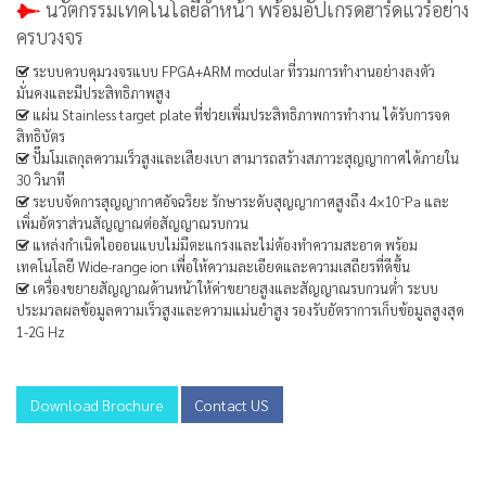
นวัตกรรมเทคโนโลยีล้ำหน้า พร้อมอัปเกรดฮาร์ดแวร์อย่าง
ครบวงจร
ระบบควบคุมวงจรแบบ FPGA+ARM modular ที่รวมการทำงานอย่างลงตัว
มั่นคงและมีประสิทธิภาพสูง
แผ่น Stainless target plate ที่ช่วยเพิ่มประสิทธิภาพการทำงาน ได้รับการจด
สิทธิบัตร
ปั๊มโมเลกุลความเร็วสูงและเสียงเบา สามารถสร้างสภาวะสุญญากาศได้ภายใน
30 วินาที
ระบบจัดการสุญญากาศอัจฉริยะ รักษาระดับสุญญากาศสูงถึง 4×10⁻Pa และ
เพิ่มอัตราส่วนสัญญาณต่อสัญญาณรบกวน
แหล่งกำเนิดไอออนแบบไม่มีตะแกรงและไม่ต้องทำความสะอาด พร้อม
เทคโนโลยี Wide-range ion เพื่อให้ความละเอียดและความเสถียรที่ดีขึ้น
เครื่องขยายสัญญาณด้านหน้าให้ค่าขยายสูงและสัญญาณรบกวนต่ำ ระบบ
ประมวลผลข้อมูลความเร็วสูงและความแม่นยำสูง รองรับอัตราการเก็บข้อมูลสูงสุด
1-2G Hz
Download Brochure
Contact US