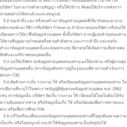
ยินยอมไปแล้วก่อนหน้านี้ ทั้งนี้ การถอนความยินยอมดังกล่าวอาจทำให้
บริษัทฯ ไม่สามารถทำตามสัญญา หรือให้บริการ ติดต่อให้บริการหลังการ
ขายต่อท่านได้ครบถ้วนและสมบูรณ์
5.2 ขอเข้าถึง และ/หรือขอสำเนาข้อมูลส่วนบุคคลที่เกี่ยวกับตนเอง ตาม
หลักเกณฑ์และวิธีการที่บริษัทฯ กำหนด ณ สำนักงานของบริษัทฯ หรือขอให้
เปิดเผยการได้มาซึ่งข้อมูลส่วนบุคคล ทั้งนี้บริษัทฯ อาจปฏิเสธคำขอของท่าน
ได้ตามที่กฎหมายกำหนดหรือตามคำสั่งศาล และการเข้าถึง และขอรับ
สำเนาข้อมูลส่วนบุคคลนั้นจะส่งผลกระทบ ที่อาจก่อให้เกิดความเสียหายต่อ
สิทธิและเสรีภาพของบุคคลอื่น
5.3 ขอให้บริษัทฯ ส่งข้อมูลส่วนบุคคลของท่านเองให้แก่ท่าน หรือผู้ควบคุม
ข้อมูลส่วนบุคคลอื่น (หากข้อมูลดังกล่าวอยู่ในรูปแบบที่สามารถดำเนินการ
ดังกล่าวได้)
5.4 คัดค้านการเก็บ รวบรวม ใช้ หรือเปิดเผยข้อมูลส่วนบุคคลของท่าน ใน
กรณีตามที่ระบุไว้ในพระราชบัญญัติคุ้มครองข้อมูลส่วนบุคคล พ.ศ. 2562
เช่น หากข้อมูลนั้น บริษัทฯ จัดเก็บ รวบรวม ใช้ เปิดเผยได้โดยไม่ต้องได้รับ
ความยินยอมจากท่าน หรือข้อมูลนั้นเก็บ ใช้ หรือเปิดเผยเพื่อการตลาดแบบ
ตรง หรือเพื่อการศึกษาวิจัย
5.5 แก้ไขหรือเปลี่ยนแปลงข้อมูลส่วนบุคคลของท่านที่ไม่ถูกต้องตามความ
เป็นจริง หรือไม่สมบูรณ์ และทำให้ข้อมูลของท่านเป็นปัจจุบันได้