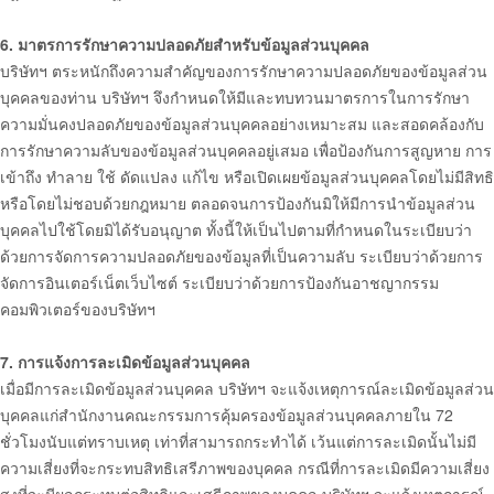
6. มาตรการรักษาความปลอดภัยสำหรับข้อมูลส่วนบุคคล
บริษัทฯ ตระหนักถึงความสำคัญของการรักษาความปลอดภัยของข้อมูลส่วน
บุคคลของท่าน บริษัทฯ จึงกำหนดให้มีและทบทวนมาตรการในการรักษา
ความมั่นคงปลอดภัยของข้อมูลส่วนบุคคลอย่างเหมาะสม และสอดคล้องกับ
การรักษาความลับของข้อมูลส่วนบุคคลอยู่เสมอ เพื่อป้องกันการสูญหาย การ
เข้าถึง ทำลาย ใช้ ดัดแปลง แก้ไข หรือเปิดเผยข้อมูลส่วนบุคคลโดยไม่มีสิทธิ
หรือโดยไม่ชอบด้วยกฎหมาย ตลอดจนการป้องกันมิให้มีการนำข้อมูลส่วน
บุคคลไปใช้โดยมิได้รับอนุญาต ทั้งนี้ให้เป็นไปตามที่กำหนดในระเบียบว่า
ด้วยการจัดการความปลอดภัยของข้อมูลที่เป็นความลับ ระเบียบว่าด้วยการ
จัดการอินเตอร์เน็ตเว็บไซต์ ระเบียบว่าด้วยการป้องกันอาชญากรรม
คอมพิวเตอร์ของบริษัทฯ
7. การแจ้งการละเมิดข้อมูลส่วนบุคคล
เมื่อมีการละเมิดข้อมูลส่วนบุคคล บริษัทฯ จะแจ้งเหตุการณ์ละเมิดข้อมูลส่วน
บุคคลแก่สำนักงานคณะกรรมการคุ้มครองข้อมูลส่วนบุคคลภายใน 72
ชั่วโมงนับแต่ทราบเหตุ เท่าที่สามารถกระทำได้ เว้นแต่การละเมิดนั้นไม่มี
ความเสี่ยงที่จะกระทบสิทธิเสรีภาพของบุคคล กรณีที่การละเมิดมีความเสี่ยง