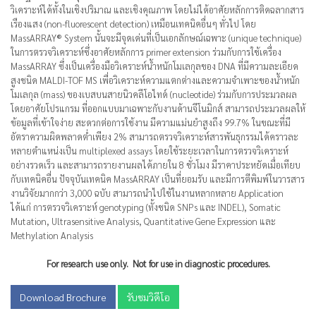
วิเคราะห์ได้ทั้งในเชิงปริมาณ และเชิงคุณภาพ โดยไม่ได้อาศัยหลักการติดฉลากสาร
เรืองแสง (non-fluorescent detection) เหมือนเทคนิคอื่นๆ ทั่วไป โดย
MassARRAY® System นั้นจะมีจุดเด่นที่เป็นเอกลักษณ์เฉพาะ (unique technique)
ในการตรวจวิเคราะห์ซึ่งอาศัยหลักการ primer extension ร่วมกับการใช้เครื่อง
MassARRAY ซึ่งเป็นเครื่องมือวิเคราะห์น้ำหนักโมเลกุลของ DNA ที่มีความละเอียด
สูงชนิด MALDI-TOF MS เพื่อวิเคราะห์ความแตกต่างและความจำเพาะของน้ำหนัก
โมเลกุล (mass) ของเบสบนสายนิวคลีโอไทด์ (nucleotide) ร่วมกับการประมวลผล
โดยอาศัยโปรแกรม ที่ออกแบบมาเฉพาะกับงานด้านจีโนมิกส์ สามารถประมวลผลให้
ข้อมูลที่เข้าใจง่าย สะดวกต่อการใช้งาน มีความแม่นยำสูงถึง 99.7% ในขณะที่มี
อัตราความผิดพลาดต่ำเพียง 2% สามารถตรวจวิเคราะห์สารพันธุกรรมได้คราวละ
หลายตำแหน่งเป็น multiplexed assays โดยใช้ระยะเวลาในการตรวจวิเคราะห์
อย่างรวดเร็ว และสามารถรายงานผลได้ภายใน 8 ชั่วโมง มีราคาประหยัดเมื่อเทียบ
กับเทคนิคอื่น ปัจจุบันเทคนิค MassARRAY เป็นที่ยอมรับ และมีการตีพิมพ์ในวารสาร
งานวิจัยมากกว่า 3,000 ฉบับ สามารถนำไปใช้ในงานหลากหลาย Application
ได้แก่ การตรวจวิเคราะห์ genotyping (ทั้งชนิด SNPs และ INDEL), Somatic
Mutation, Ultrasensitive Analysis, Quantitative Gene Expression และ
Methylation Analysis
For research use only. Not for use in diagnostic procedures.
Download Brochure
รับชมวิดีโอ