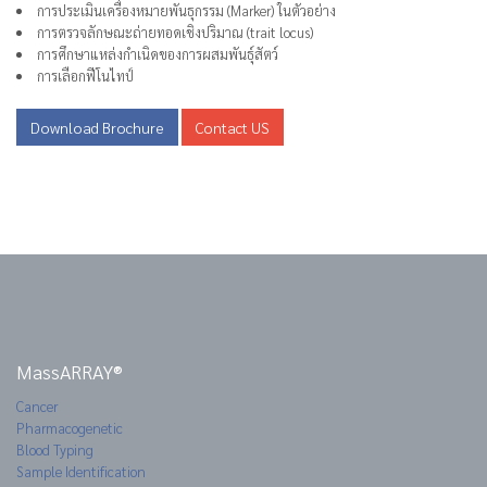
การประเมินเครื่องหมายพันธุกรรม (Marker) ในตัวอย่าง
การตรวจลักษณะถ่ายทอดเชิงปริมาณ (trait locus)
การศึกษาแหล่งกำเนิดของการผสมพันธุ์สัตว์
การเลือกฟีโนไทป์
Download Brochure
Contact US
MassARRAY®
Cancer
Pharmacogenetic
Blood Typing
Sample Identification